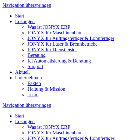
Navigation überspringen
Start
Lösungen
Was ist JONYX ERP
JONYX für Maschinenbau
JONYX für Auftragsfertiger & Lohnfertiger
JONYX für Laser & Brennbetriebe
JONYX für Dienstleister
Beratung
KI Automatisierung & Beratung
Support
Aktuell
Unternehmen
Fakten
Haltung & Mission
Team
Navigation überspringen
Start
Lösungen
Was ist JONYX ERP
JONYX für Maschinenbau
JONYX für Auftragsfertiger & Lohnfertiger