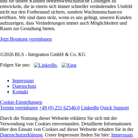
und für unsere Kunden betriebswirtschaftliche Lösungen zu
entwickeln, die in einem sich immer schneller verändernden Umfeld
nicht nur den Fortbestand sichern, sondern Wachstumschancen
eröffnen. Wir sind dann stolz, wenn es uns gelingt, unseren Kunden
aufzuzeigen, dass Veränderungen immer auch Möglichkeiten und
Raum zur Gestaltung bieten.
Jetzt Beratung vereinbaren
©2026 BLS - Integration GmbH & Co. KG
Folgen Sie uns:
Navigation
Impressum
überspringen
Datenschutz
Kontakt
Cookie-Einstellungen
Termin vereinbaren
+49 (0) 251 62546-0
LinkedIn
Quick Support
Durch die Nutzung dieser Webseite erklären Sie sich mit der
Verwendung von Cookies einverstanden. Detaillierte Informationen
über den Einsatz von Cookies auf dieser Webseite erhalten Sie in der
Datenschutzerklärung
. Unser Impressum finden Sie hier:
Impressum
.