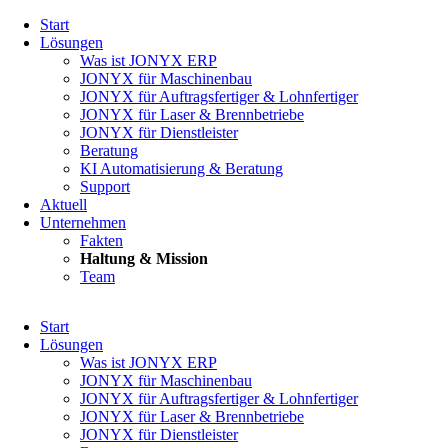
Navigation
Start
überspringen
Lösungen
Was ist JONYX ERP
JONYX für Maschinenbau
JONYX für Auftragsfertiger & Lohnfertiger
JONYX für Laser & Brennbetriebe
JONYX für Dienstleister
Beratung
KI Automatisierung & Beratung
Support
Aktuell
Unternehmen
Fakten
Haltung & Mission
Team
Navigation
Start
überspringen
Lösungen
Was ist JONYX ERP
JONYX für Maschinenbau
JONYX für Auftragsfertiger & Lohnfertiger
JONYX für Laser & Brennbetriebe
JONYX für Dienstleister