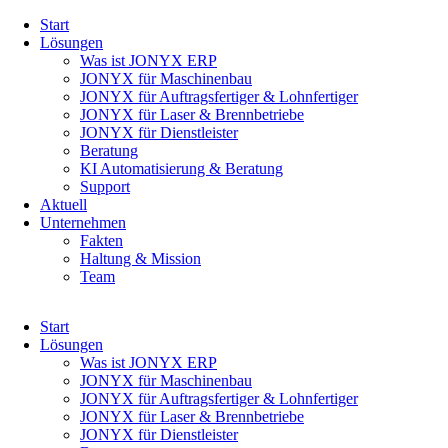
Navigation
Start
überspringen
Lösungen
Was ist JONYX ERP
JONYX für Maschinenbau
JONYX für Auftragsfertiger & Lohnfertiger
JONYX für Laser & Brennbetriebe
JONYX für Dienstleister
Beratung
KI Automatisierung & Beratung
Support
Aktuell
Unternehmen
Fakten
Haltung & Mission
Team
Navigation
Start
überspringen
Lösungen
Was ist JONYX ERP
JONYX für Maschinenbau
JONYX für Auftragsfertiger & Lohnfertiger
JONYX für Laser & Brennbetriebe
JONYX für Dienstleister