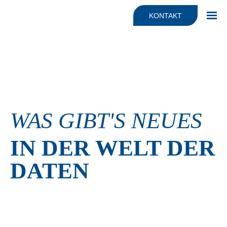
Fakten
JONYX für Dienstleister
KONTAKT
Haltung & Mission
Beratung
Team
KI Automatisierung & Beratung
Support
WAS GIBT'S NEUES
IN DER WELT DER
DATEN