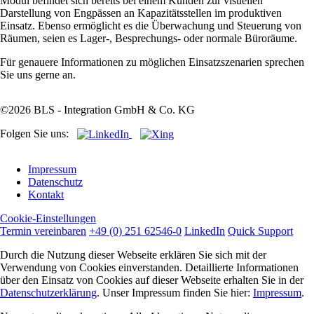
Modul befindet sich bereits bei einem Kunden zur visuellen
Darstellung von Engpässen an Kapazitätsstellen im produktiven
Einsatz. Ebenso ermöglicht es die Überwachung und Steuerung von
Räumen, seien es Lager-, Besprechungs- oder normale Büroräume.
Für genauere Informationen zu möglichen Einsatzszenarien sprechen
Sie uns gerne an.
©2026 BLS - Integration GmbH & Co. KG
Folgen Sie uns:
Navigation
Impressum
überspringen
Datenschutz
Kontakt
Cookie-Einstellungen
Termin vereinbaren
+49 (0) 251 62546-0
LinkedIn
Quick Support
Durch die Nutzung dieser Webseite erklären Sie sich mit der
Verwendung von Cookies einverstanden. Detaillierte Informationen
über den Einsatz von Cookies auf dieser Webseite erhalten Sie in der
Datenschutzerklärung
. Unser Impressum finden Sie hier:
Impressum
.