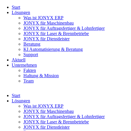
Navigation
Start
überspringen
Lösungen
Was ist JONYX ERP
JONYX für Maschinenbau
JONYX für Auftragsfertiger & Lohnfertiger
JONYX für Laser & Brennbetriebe
JONYX für Dienstleister
Beratung
KI Automatisierung & Beratung
Support
Aktuell
Unternehmen
Fakten
Haltung & Mission
Team
Navigation
Start
überspringen
Lösungen
Was ist JONYX ERP
JONYX für Maschinenbau
JONYX für Auftragsfertiger & Lohnfertiger
JONYX für Laser & Brennbetriebe
JONYX für Dienstleister