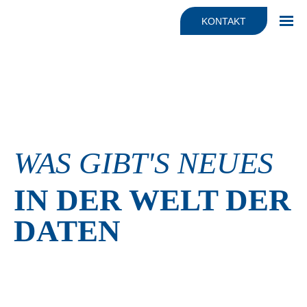
Fakten
JONYX für Dienstleister
KONTAKT
Haltung & Mission
Beratung
Team
KI Automatisierung & Beratung
Support
WAS GIBT'S NEUES
IN DER WELT DER
DATEN