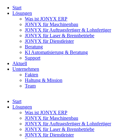
Navigation
Start
überspringen
Lösungen
Was ist JONYX ERP
JONYX für Maschinenbau
JONYX für Auftragsfertiger & Lohnfertiger
JONYX für Laser & Brennbetriebe
JONYX für Dienstleister
Beratung
KI Automatisierung & Beratung
Support
Aktuell
Unternehmen
Fakten
Haltung & Mission
Team
Navigation
Start
überspringen
Lösungen
Was ist JONYX ERP
JONYX für Maschinenbau
JONYX für Auftragsfertiger & Lohnfertiger
JONYX für Laser & Brennbetriebe
JONYX für Dienstleister